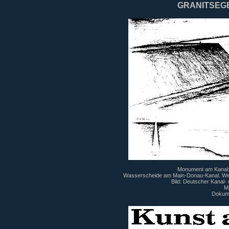
GRANITSEG
Monument am Kanal: 
Wasserscheide am Main-Donau-Kanal. Wet
Bild: Deutscher Kanal-
Mi
Dokum