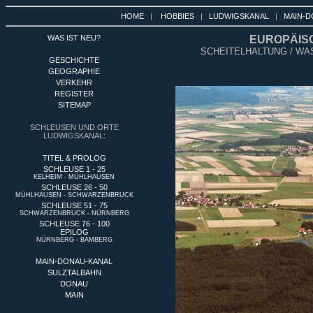
HOME
|
HOBBIES
|
LUDWIGSKANAL
|
MAIN-D
WAS IST NEU?
EUROPÄIS
SCHEITELHALTUNG / WA
GESCHICHTE
GEOGRAPHIE
VERKEHR
REGISTER
SITEMAP
SCHLEUSEN UND ORTE
LUDWIGSKANAL:
TITEL & PROLOG
SCHLEUSE 1 - 25
KELHEIM - MÜHLHAUSEN
SCHLEUSE 26 - 50
MÜHLHAUSEN - SCHWARZENBRUCK
SCHLEUSE 51 - 75
SCHWARZENBRUCK - NÜRNBERG
SCHLEUSE 76 - 100
EPILOG
NÜRNBERG - BAMBERG
MAIN-DONAU-KANAL
SULZTALBAHN
DONAU
MAIN