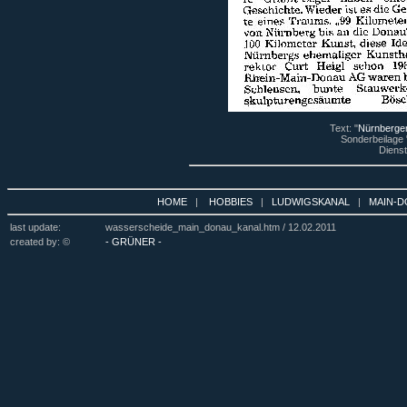
Text: "
Nürnberger
Sonderbeilage
Diens
HOME
|
HOBBIES
|
LUDWIGSKANAL
|
MAIN-D
last update:
wasserscheide_main_donau_kanal.htm /
12.02.2011
created by: ©
- GRÜNER -