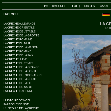
PAGE D’ACCUEIL
|
FOI
|
HOBBIES
|
CANAL
PROLOGUE
LA C
LA CRÈCHE ALLEMANDE
LA CRÈCHE ORIENTALE
RO
LA CRÈCHE DE L’ÈTABLE
LA CRÈCHE DE LA GROTTE
LA CRÈCHE ROMAINE
LA CRÈCHE DU MUR
LA CRÈCHE DE LA MAISON
LA CRÈCHE ROMANE
LA CRÈCHE DE LA PAIX
LA CRÈCHE JUIVE
LA CRÈCHE DU TEMPS
LA CRÈCHE DE LA GRANGE
LA CRÈCHE DE LA PORTE
LA CRÈCHE DE L’ADORATION
LA CRÈCHE DE LA ROUTE
LA CRÈCHE DE LA FOI
LA CRÈCHE DU SALUT
LA CRÈCHE ITALIENNE
L’HISTOIRE DE NOËL
PARABOLE DE NOËL
L'HISTOIRE DE LA CRÈCHE