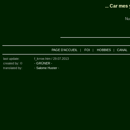
... Car mes 
Nu
PAGE D’ACCUEIL
|
FOI
|
HOBBIES
|
CANAL
last update:
f_krroe.htm /
29.07.2013
created by: ©
- GRÜNER -
translated by:
- Salome Huster -