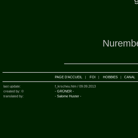
Nurembe
PAGE D’ACCUEIL
|
FOI
|
HOBBIES
|
CANAL
last update:
f_krscheu.htm /
09.09.2013
created by: ©
- GRÜNER -
translated by:
- Salome Huster -