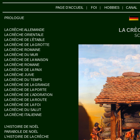
PAGE D’ACCUEIL
|
FOI
|
HOBBIES
|
CANAL
PROLOGUE
LA CRÈ
LA CRÈCHE ALLEMANDE
LA CRÈCHE ORIENTALE
SC
LA CRÈCHE DE L’ÈTABLE
LA CRÈCHE DE LA GROTTE
LA CRÈCHE ROMAINE
LA CRÈCHE DU MUR
LA CRÈCHE DE LA MAISON
LA CRÈCHE ROMANE
LA CRÈCHE DE LA PAIX
LA CRÈCHE JUIVE
LA CRÈCHE DU TEMPS
LA CRÈCHE DE LA GRANGE
LA CRÈCHE DE LA PORTE
LA CRÈCHE DE L’ADORATION
LA CRÈCHE DE LA ROUTE
LA CRÈCHE DE LA FOI
LA CRÈCHE DU SALUT
LA CRÈCHE ITALIENNE
L’HISTOIRE DE NOËL
PARABOLE DE NOËL
L'HISTOIRE DE LA CRÈCHE