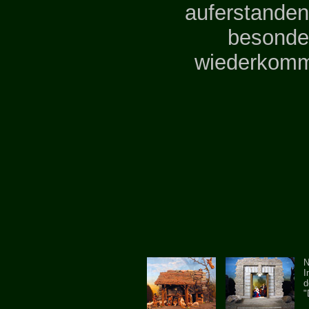
auferstande
besonde
wiederkom
N
I
d
"