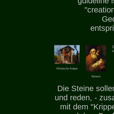
guideline i
"creatio
Ge
entspr
S
s
Römische Krippe
Simeon
Die Steine solle
und reden, - z
mit dem "Kripp