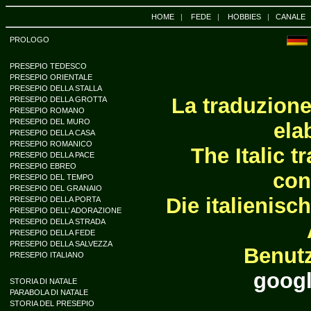
HOME
|
FEDE
|
HOBBIES
|
CANALE
PROLOGO
PRESEPIO TEDESCO
PRESEPIO ORIENTALE
PRESEPIO DELLA STALLA
La traduzione 
PRESEPIO DELLA GROTTA
PRESEPIO ROMANO
PRESEPIO DEL MURO
ela
PRESEPIO DELLA CASA
PRESEPIO ROMANICO
The Italic t
PRESEPIO DELLA PACE
PRESEPIO EBREO
con
PRESEPIO DEL TEMPO
PRESEPIO DEL GRANAIO
Die italienisc
PRESEPIO DELLA PORTA
PRESEPIO DELL’ ADORAZIONE
PRESEPIO DELLA STRADA
PRESEPIO DELLA FEDE
PRESEPIO DELLA SALVEZZA
Benutz
PRESEPIO ITALIANO
googl
STORIA DI NATALE
PARABOLA DI NATALE
STORIA DEL PRESEPIO