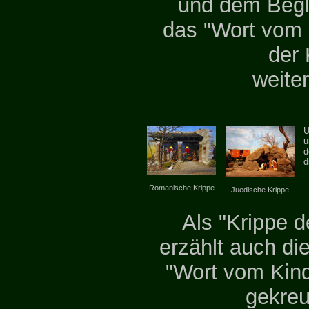
und dem Begle
das "Wort vom 
der 
weite
U
u
d
d
Romanische Krippe
Juedische Krippe
Als "Krippe d
erzählt auch di
"Wort vom Kin
gekreu