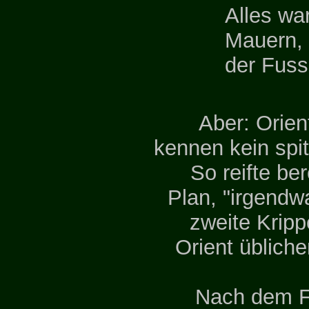
Alles war
Mauern, 
der Fus
Aber: Orien
kennen kein spi
So reifte be
Plan, "irgendw
zweite Kripp
Orient üblich
Nach dem F