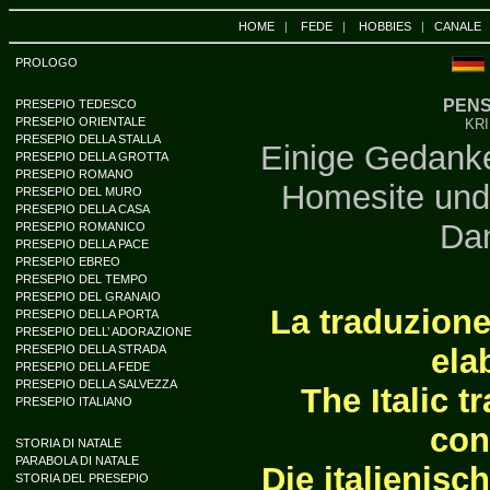
HOME
|
FEDE
|
HOBBIES
|
CANALE
PROLOGO
PENS
PRESEPIO TEDESCO
PRESEPIO ORIENTALE
KR
PRESEPIO DELLA STALLA
Einige Gedank
PRESEPIO DELLA GROTTA
PRESEPIO ROMANO
Homesite und 
PRESEPIO DEL MURO
PRESEPIO DELLA CASA
Dan
PRESEPIO ROMANICO
PRESEPIO DELLA PACE
PRESEPIO EBREO
PRESEPIO DEL TEMPO
PRESEPIO DEL GRANAIO
La traduzione 
PRESEPIO DELLA PORTA
PRESEPIO DELL’ ADORAZIONE
PRESEPIO DELLA STRADA
ela
PRESEPIO DELLA FEDE
PRESEPIO DELLA SALVEZZA
The Italic t
PRESEPIO ITALIANO
con
STORIA DI NATALE
PARABOLA DI NATALE
Die italienisc
STORIA DEL PRESEPIO