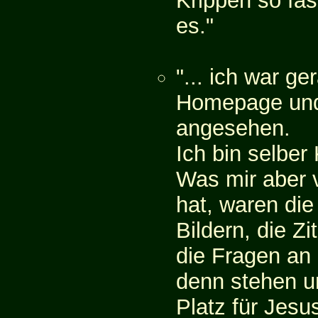
Krippen so fasz
es."
"... ich war ge
Homepage und 
angesehen.
Ich bin selber
Was mir aber v
hat, waren di
Bildern, die Zi
die Fragen an
denn stehen u
Platz für Jesu