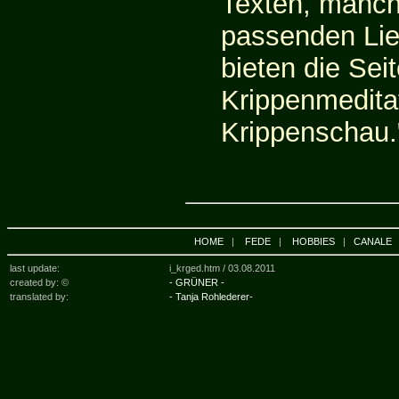
Texten, manch
passenden Lied
bieten die Sei
Krippenmeditat
Krippenschau.
HOME
|
FEDE
|
HOBBIES
|
CANALE
last update:
i_krged.htm /
03.08.2011
created by: ©
- GRÜNER -
translated by:
- Tanja Rohlederer-