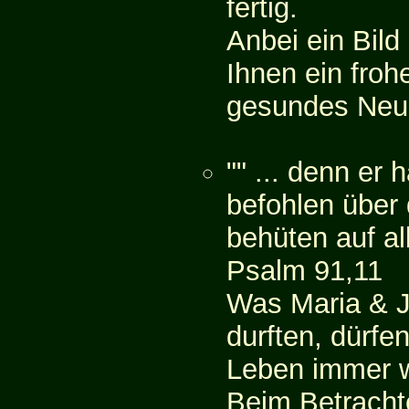
fertig.
Anbei ein Bild
Ihnen ein froh
gesundes Neu
"" ... denn er
befohlen über 
behüten auf al
Psalm 91,11
Was Maria & J
durften, dürfe
Leben immer w
Beim Betracht