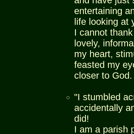
and have just 
entertaining a
life looking at 
I cannot thank
lovely, informa
my heart, stim
feasted my ey
closer to God. .
"I stumbled ac
accidentally a
did!
I am a parish p