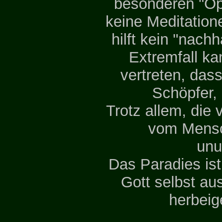
besonderen "Opf
keine Meditation
hilft kein "nac
Extremfall k
vertreten, das
Schöpfer, 
Trotz allem, die 
vom Mensch
unu
Das Paradies ist
Gott selbst au
herbeig