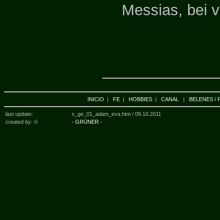
Messias, bei 
INICIO
|
FE
|
HOBBIES
|
CANAL
|
BELENES / 
last update:
s_ge_01_adam_eva.htm /
09.10.2011
created by: ©
- GRÜNER -