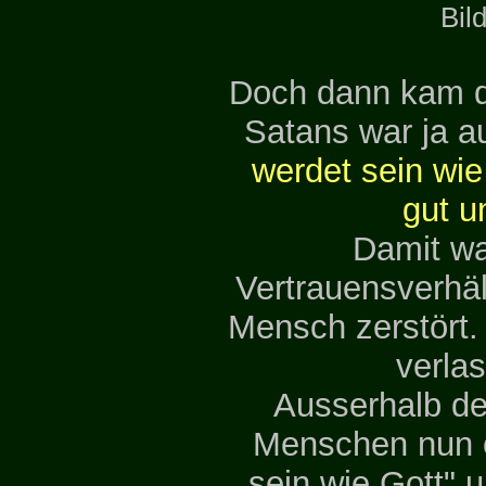
Bil
Doch dann kam d
Satans war ja au
werdet sein wie
gut u
Damit wa
Vertrauensverhäl
Mensch zerstört.
verla
Ausserhalb de
Menschen nun of
sein wie Gott" 