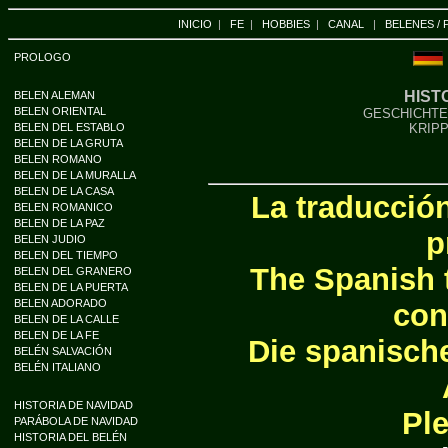
INICIO
|
FE
|
HOBBIES
|
CANAL
|
BELENES / 
PROLOGO
HIST
BELEN ALEMAN
BELEN ORIENTAL
GESCHICHTE
BELEN DEL ESTABLO
KRIPP
BELEN DE LA GRUTA
BELEN ROMANO
BELEN DE LA MURALLA
BELEN DE LA CASA
La traducción
BELEN ROMANICO
BELEN DE LA PAZ
p
BELEN JUDIO
BELEN DEL TIEMPO
The Spanish t
BELEN DEL GRANERO
BELEN DE LA PUERTA
BELEN ADORADO
con
BELEN DE LA CALLE
BELEN DE LA FE
Die spanische
BELÉN SALVACIÓN
BELÉN ITALIANO
HISTORIA DE NAVIDAD
Ple
PARÁBOLA DE NAVIDAD
HISTORIA DEL BELÉN