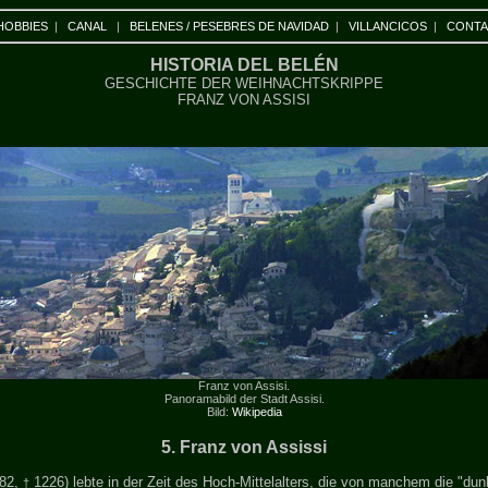
HOBBIES
|
CANAL
|
BELENES / PESEBRES DE NAVIDAD
|
VILLANCICOS
|
CONT
HISTORIA DEL BELÉN
GESCHICHTE DER WEIHNACHTSKRIPPE
FRANZ VON ASSISI
Franz von Assisi.
Panoramabild der Stadt Assisi.
Bild:
Wikipedia
5. Franz von Assissi
82,
1226) lebte in der Zeit des Hoch-Mittelalters, die von manchem die "dunk
†