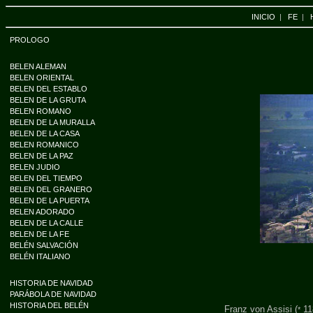
INICIO
|
FE
|
PROLOGO
BELEN ALEMAN
BELEN ORIENTAL
BELEN DEL ESTABLO
BELEN DE LA GRUTA
BELEN ROMANO
BELEN DE LA MURALLA
BELEN DE LA CASA
BELEN ROMANICO
BELEN DE LA PAZ
BELEN JUDIO
BELEN DEL TIEMPO
BELEN DEL GRANERO
BELEN DE LA PUERTA
BELEN ADORADO
BELEN DE LA CALLE
BELEN DE LA FE
BELÉN SALVACIÓN
BELÉN ITALIANO
HISTORIA DE NAVIDAD
PARÁBOLA DE NAVIDAD
HISTORIA DEL BELÉN
Franz von Assisi (
11
*