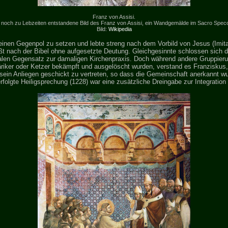
Franz von Assisi.
, noch zu Lebzeiten entstandene Bild des Franz von Assisi, ein Wandgemälde im Sacro Speco
Bild:
Wikipedia
einen Gegenpol zu setzen und lebte streng nach dem Vorbild von Jesus (Imita
ißt nach der Bibel ohne aufgesetzte Deutung. Gleichgesinnte schlossen sich 
alen Gegensatz zur damaligen Kirchenpraxis. Doch während andere Gruppie
iker oder Ketzer bekämpft und ausgelöscht wurden, verstand es Franziskus, 
sein Anliegen geschickt zu vertreten, so dass die Gemeinschaft anerkannt wu
folgte Heiligsprechung (1228) war eine zusätzliche Dreingabe zur Integration 