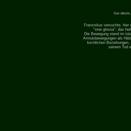
Das älteste
Franziskus versuchte, hier 
"sine glossa", das he
Die Bewegung stand im tot
Armutsbewegungen als Hätär
kirchlichen Beziehungen, 
seinem Tod er