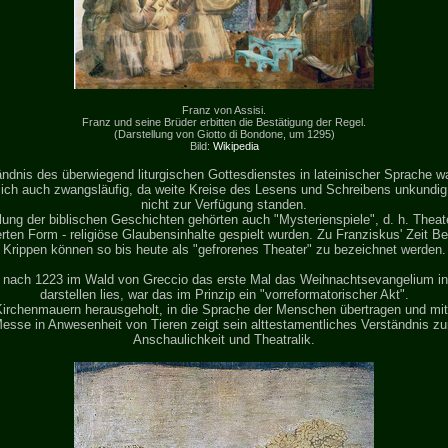
Franz von Assisi.
Franz und seine Brüder erbitten die Bestätigung der Regel.
(Darstellung von Giotto di Bondone, um 1295)
Bild:
Wikipedia
ändnis des überwiegend liturgischen Gottesdienstes in lateinischer Sprache war
ich auch zwangsläufig, da weite Kreise des Lesens und Schreibens unkundig 
nicht zur Verfügung standen.
llung der biblischen Geschichten gehörten auch "Mysterienspiele", d. h. Theate
erten Form - religiöse Glaubensinhalte gespielt wurden. Zu Franziskus' Zeit B
Krippen können so bis heute als "gefrorenes Theater" zu bezeichnet werden.
 nach 1223 im Wald von Greccio das erste Mal das Weihnachtsevangelium in
darstellen lies, war das im Prinzip ein "vorreformatorischer Akt".
rchenmauern herausgeholt, in die Sprache der Menschen übertragen und mitten
esse in Anwesenheit von Tieren zeigt sein alttestamentliches Verständnis zur
Anschaulichkeit und Theatralik.