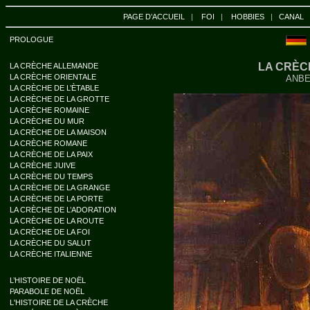
PAGE D’ACCUEIL
|
FOI
|
HOBBIES
|
CANAL
PROLOGUE
LA CRÈC
LA CRÈCHE ALLEMANDE
LA CRÈCHE ORIENTALE
ANBE
LA CRÈCHE DE L’ÈTABLE
LA CRÈCHE DE LA GROTTE
LA CRÈCHE ROMAINE
LA CRÈCHE DU MUR
LA CRÈCHE DE LA MAISON
LA CRÈCHE ROMANE
LA CRÈCHE DE LA PAIX
LA CRÈCHE JUIVE
LA CRÈCHE DU TEMPS
LA CRÈCHE DE LA GRANGE
LA CRÈCHE DE LA PORTE
LA CRÈCHE DE L’ADORATION
LA CRÈCHE DE LA ROUTE
LA CRÈCHE DE LA FOI
LA CRÈCHE DU SALUT
LA CRÈCHE ITALIENNE
L’HISTOIRE DE NOËL
PARABOLE DE NOËL
L'HISTOIRE DE LA CRÈCHE