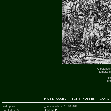
Anbetungskri
Rembrandt:
Et
Bil
PAGE D’ACCUEIL
|
FOI
|
HOBBIES
|
CANAL
last update:
f_anbetung.htm /
10.10.2011
created by: ©
- GRÜNER -