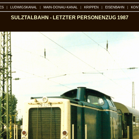
ES
|
LUDWIGSKANAL
|
MAIN-DONAU-KANAL
|
KRIPPEN
|
EISENBAHN
|
KON
SULZTALBAHN - LETZTER PERSONENZUG 1987