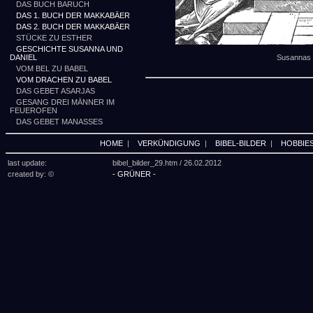
DAS BUCH BARUCH
DAS 1. BUCH DER MAKKABÄER
DAS 2. BUCH DER MAKKABÄER
STÜCKE ZU ESTHER
GESCHICHTE SUSANNA UND
DANIEL
Susannas E
VOM BEL ZU BABEL
VOM DRACHEN ZU BABEL
DAS GEBET ASARJAS
GESANG DREI MÄNNER IM
FEUEROFEN
DAS GEBET MANASSES
HOME
|
VERKÜNDIGUNG
|
BIBEL-BILDER
|
HOBBIE
last update:
bibel_bilder_29.htm /
26.02.2012
created by: ©
- GRÜNER -