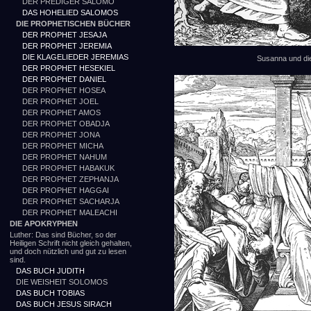
DER PREDIGER SALOMO
DAS HOHELIED SALOMOS
DIE PROPHETISCHEN BÜCHER
DER PROPHET JESAJA
DER PROPHET JEREMIA
DIE KLAGELIEDER JEREMIAS
Susanna und die
DER PROPHET HESEKIEL
DER PROPHET DANIEL
DER PROPHET HOSEA
DER PROPHET JOEL
DER PROPHET AMOS
DER PROPHET OBADJA
DER PROPHET JONA
DER PROPHET MICHA
DER PROPHET NAHUM
DER PROPHET HABAKUK
DER PROPHET ZEPHANJA
DER PROPHET HAGGAI
DER PROPHET SACHARJA
DER PROPHET MALEACHI
DIE APOKRYPHEN
Luther: Das sind Bücher, so der
Heiligen Schrift nicht gleich gehalten,
und doch nützlich und gut zu lesen
sind.
DAS BUCH JUDITH
DIE WEISHEIT SOLOMOS
DAS BUCH TOBIAS
DAS BUCH JESUS SIRACH