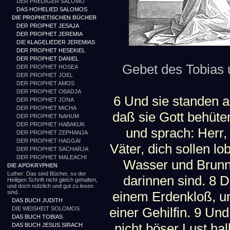
DER PREDIGER SALOMO
DAS HOHELIED SALOMOS
DIE PROPHETISCHEN BÜCHER
DER PROPHET JESAJA
DER PROPHET JEREMIA
DIE KLAGELIEDER JEREMIAS
DER PROPHET HESEKIEL
DER PROPHET DANIEL
Gebet des Tobias u
DER PROPHET HOSEA
DER PROPHET JOEL
DER PROPHET AMOS
DER PROPHET OBADJA
6 Und sie standen au
DER PROPHET JONA
DER PROPHET MICHA
daß sie Gott behüte
DER PROPHET NAHUM
DER PROPHET HABAKUK
und sprach: Herr,
DER PROPHET ZEPHANJA
DER PROPHET HAGGAI
Väter, dich sollen l
DER PROPHET SACHARJA
DER PROPHET MALEACHI
Wasser und Brunne
DIE APOKRYPHEN
Luther: Das sind Bücher, so der
darinnen sind. 8 
Heiligen Schrift nicht gleich gehalten,
und doch nützlich und gut zu lesen
sind.
einem Erdenkloß, u
DAS BUCH JUDITH
einer Gehilfin. 9 Und
DIE WEISHEIT SOLOMOS
DAS BUCH TOBIAS
nicht böser Lust h
DAS BUCH JESUS SIRACH