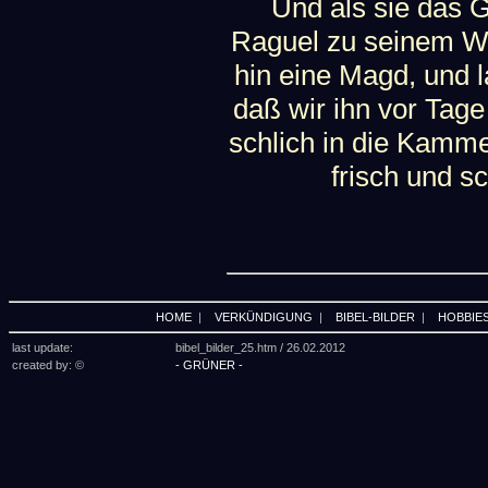
Und als sie das 
Raguel zu seinem We
hin eine Magd, und l
daß wir ihn vor Tag
schlich in die Kamme
frisch und s
HOME
|
VERKÜNDIGUNG
|
BIBEL-BILDER
|
HOBBIE
last update:
bibel_bilder_25.htm /
26.02.2012
created by: ©
- GRÜNER -