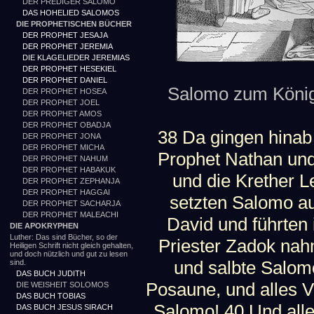
DER PREDIGER SALOMO
DAS HOHELIED SALOMOS
DIE PROPHETISCHEN BÜCHER
DER PROPHET JESAJA
DER PROPHET JEREMIA
DIE KLAGELIEDER JEREMIAS
DER PROPHET HESEKIEL
DER PROPHET DANIEL
Salomo zum König 
DER PROPHET HOSEA
DER PROPHET JOEL
DER PROPHET AMOS
DER PROPHET OBADJA
38 Da gingen hinab
DER PROPHET JONA
DER PROPHET MICHA
Prophet Nathan und
DER PROPHET NAHUM
DER PROPHET HABAKUK
und die Krether 
DER PROPHET ZEPHANJA
DER PROPHET HAGGAI
setzten Salomo au
DER PROPHET SACHARJA
DER PROPHET MALEACHI
David und führten
DIE APOKRYPHEN
Luther: Das sind Bücher, so der
Priester Zadok nah
Heiligen Schrift nicht gleich gehalten,
und doch nützlich und gut zu lesen
und salbte Salomo
sind.
DAS BUCH JUDITH
Posaune, und alles 
DIE WEISHEIT SOLOMOS
DAS BUCH TOBIAS
Salomo! 40 Und alle
DAS BUCH JESUS SIRACH