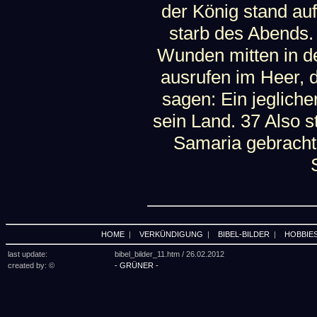
der König stand au
starb des Abends.
Wunden mitten in d
ausrufen im Heer, 
sagen: Ein jegliche
sein Land. 37 Also 
Samaria gebracht
HOME
|
VERKÜNDIGUNG
|
BIBEL-BILDER
|
HOBBIE
last update:
bibel_bilder_11.htm /
26.02.2012
created by: ©
- GRÜNER -