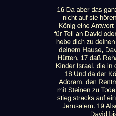
16 Da aber das ganz
nicht auf sie höre
König eine Antwort
für Teil an David ode
hebe dich zu deinen
deinem Hause, David
Hütten, 17 daß Reh
Kinder Israel, die i
18 Und da der K
Adoram, den Rentme
mit Steinen zu Tod
stieg stracks auf e
Jerusalem. 19 Als
David bi