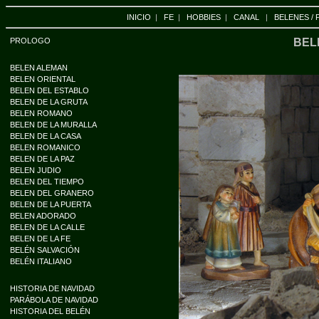
INICIO
|
FE
|
HOBBIES
|
CANAL
|
BELENES / 
PROLOGO
BEL
BELEN ALEMAN
BELEN ORIENTAL
BELEN DEL ESTABLO
BELEN DE LA GRUTA
BELEN ROMANO
BELEN DE LA MURALLA
BELEN DE LA CASA
BELEN ROMANICO
BELEN DE LA PAZ
BELEN JUDIO
BELEN DEL TIEMPO
BELEN DEL GRANERO
BELEN DE LA PUERTA
BELEN ADORADO
BELEN DE LA CALLE
BELEN DE LA FE
BELÉN SALVACIÓN
BELÉN ITALIANO
HISTORIA DE NAVIDAD
PARÁBOLA DE NAVIDAD
HISTORIA DEL BELÉN